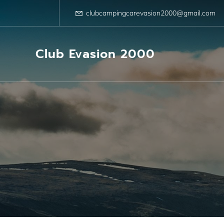
Aller
au
clubcampingcarevasion2000@gmail.com
contenu
Club Evasion 2000