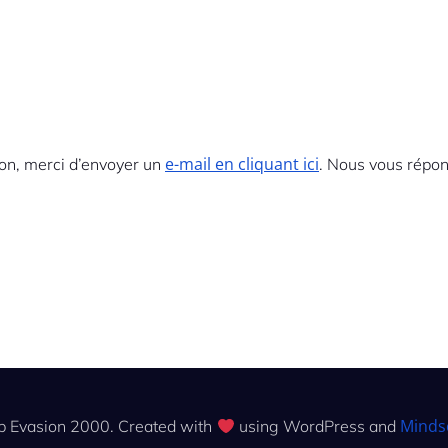
e-mail en cliquant ici
on, merci d’envoyer un
. Nous vous répon
Minds
b Evasion 2000. Created with
using WordPress and