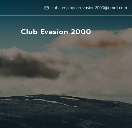
Aller
au
clubcampingcarevasion2000@gmail.com
contenu
Club Evasion 2000