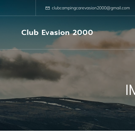
Aller
au
clubcampingcarevasion2000@gmail.com
contenu
Club Evasion 2000
I