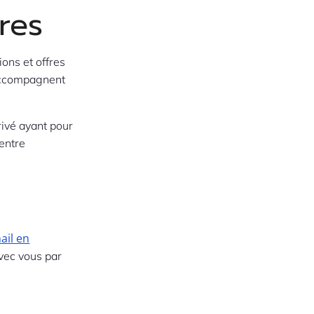
res
ons et offres
 accompagnent
ivé ayant pour
entre
ail en
vec vous par