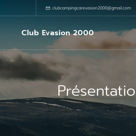
Aller
au
clubcampingcarevasion2000@gmail.com
contenu
Club Evasion 2000
Présentatio