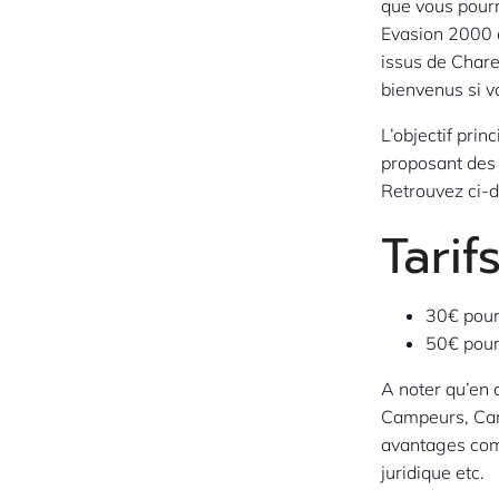
que vous pourr
Evasion 2000 
issus de Char
bienvenus si v
L’objectif prin
proposant des 
Retrouvez ci-d
Tarif
30€ pour
50€ pour
A noter qu’en a
Campeurs, Car
avantages com
juridique etc.