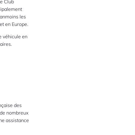
Le Club
cipalement
éanmoins les
 et en Europe.
re véhicule en
aires.
nçaise des
e de nombreux
ne assistance